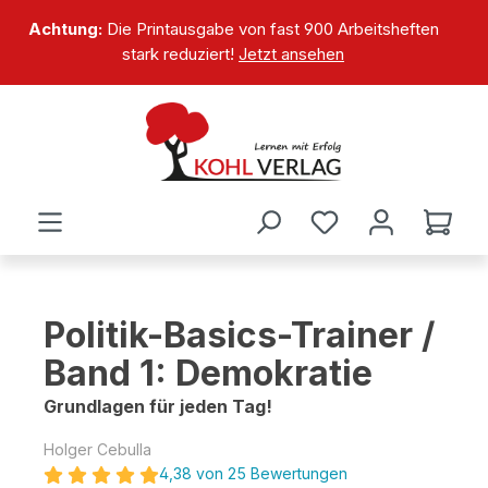
alt springen
Achtung:
Die Printausgabe von fast 900 Arbeitsheften
stark reduziert!
Jetzt ansehen
Politik-Basics-Trainer /
Band 1: Demokratie
Grundlagen für jeden Tag!
Holger Cebulla
4,38 von 25 Bewertungen