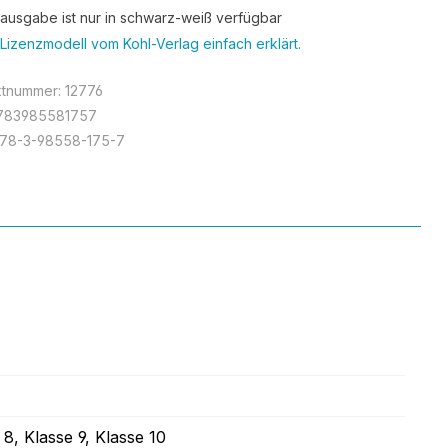
tausgabe ist nur in schwarz-weiß verfügbar
Lizenzmodell vom Kohl-Verlag einfach erklärt.
ktnummer:
12776
783985581757
978-3-98558-175-7
 8
, Klasse 9
, Klasse 10