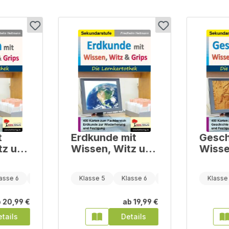
t
Erdkunde mit
Gesch
tz und
Wissen, Witz und
Wisse
Grips - Die
Grips - Die
hek
Lernkartothek
Lernk
asse 6
Klasse 7
Klasse 5
Klasse 6
Klasse 7
Klasse
b
20,99 €
ab
19,99 €
tails
Details