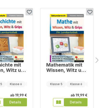
ichte mit
Mathematik mit
n, Witz und
Wissen, Witz und
Grips - Die
artothek
Lernkartothek
 5
Klasse 6
Klasse 7
Klasse 5
Klasse 6
Klasse 7
ab
19,99 €
ab
19,99 €
Details
Details