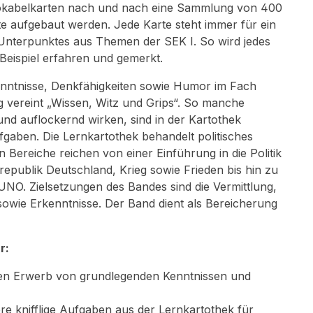
 Vokabelkarten nach und nach eine Sammlung von 400
e aufgebaut werden. Jede Karte steht immer für ein
Unterpunktes aus Themen der SEK I. So wird jedes
Beispiel erfahren und gemerkt.
enntnisse, Denkfähigkeiten sowie Humor im Fach
g vereint „Wissen, Witz und Grips“. So manche
und auflockernd wirken, sind in der Kartothek
fgaben. Die Lernkartothek behandelt politisches
 Bereiche reichen von einer Einführung in die Politik
republik Deutschland, Krieg sowie Frieden bis hin zu
NO. Zielsetzungen des Bandes sind die Vermittlung,
sowie Erkenntnisse. Der Band dient als Bereicherung
r:
en Erwerb von grundlegenden Kenntnissen und
re knifflige Aufgaben aus der Lernkartothek für