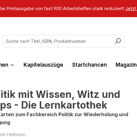
ie Printausgabe von fast 900 Arbeitsheften stark reduziert!
Jetzt
ihen
Kapitelauszüge
Startchancen
Magazin
litik mit Wissen, Witz und
ips - Die Lernkartothek
arten zum Fachbereich Politik zur Wiederholung und
gung
elm Heitmann