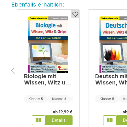
Ebenfalls erhältlich:
Produktgalerie überspringen
Biologie mit
Deutsch mi
Wissen, Witz und
Wissen, Wi
d
Grips - Die
Grips - Die
Lernkartothek
Lernkartot
Klasse 7
Klasse 5
Klasse 6
Klasse 7
Klasse 5
Kl
€
ab
19,99 €
a
Details
De