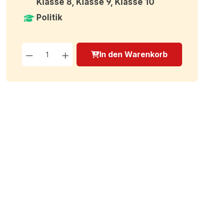
Klasse 8, Klasse 9, Klasse 10
Politik
Produkt Anzahl: Gib den g
In den Warenkorb