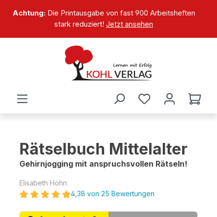
alt springen
Achtung:
Die Printausgabe von fast 900 Arbeitsheften
stark reduziert!
Jetzt ansehen
Rätselbuch Mittelalter
Gehirnjogging mit anspruchsvollen Rätseln!
Elisabeth Höhn
4,38 von 25 Bewertungen
Bildergalerie überspringen