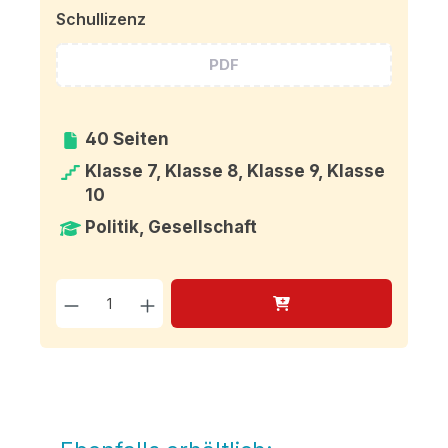
Schullizenz
PDF
40 Seiten
Klasse 7, Klasse 8, Klasse 9, Klasse
10
Politik, Gesellschaft
Produkt Anzahl: Gib den g
Produktgalerie überspringen