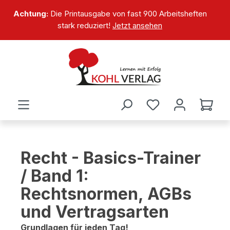
alt springen
Achtung:
Die Printausgabe von fast 900 Arbeitsheften
stark reduziert!
Jetzt ansehen
Recht - Basics-Trainer
/ Band 1:
Rechtsnormen, AGBs
und Vertragsarten
Grundlagen für jeden Tag!