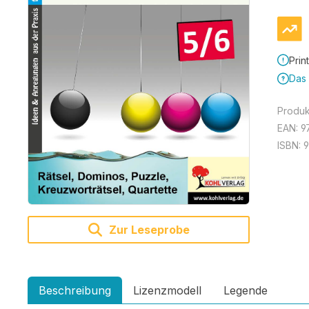
Prin
Das 
Produ
EAN:
9
ISBN:
9
Zur Leseprobe
Beschreibung
Lizenzmodell
Legende