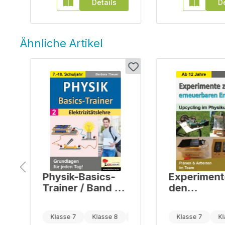
Details
De
Ähnliche Artikel
Produktgalerie überspringen
Physik-Basics-
Experiment
Trainer / Band 2:
den
Elektrizitätslehre
erneuerbar
Energien
Klasse 7
Klasse 8
Klasse 9
Klasse 7
Kl