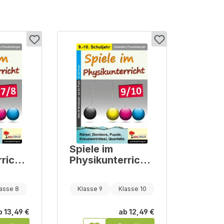
Spiele im
richt
Physikunterricht
8
/ Klasse 9-10
asse 8
Klasse 9
Klasse 10
b
13,49 €
ab
12,49 €