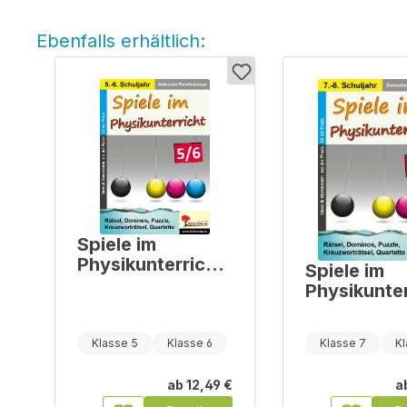
Ebenfalls erhältlich:
Produktgalerie überspringen
Spiele im
Physikunterricht
Spiele im
/ Klasse 5-6
Physikunter
/ Klasse 7-
Klasse 5
Klasse 6
Klasse 7
Kl
ab
12,49 €
a