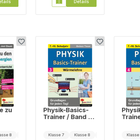
tails
Details
e zu
Physik-Basics-
Physi
Trainer / Band 3:
Traine
en
Wärmelehre
Optik
asse 8
Klasse 9
Klasse 7
Klasse 8
Klasse 9
Klasse