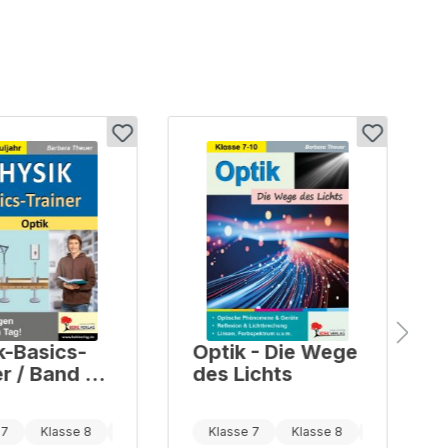
k-Basics-
Optik - Die Wege
r / Band 4:
des Lichts
 7
Klasse 8
Klasse 9
Klasse 7
Klasse 8
Klasse 9