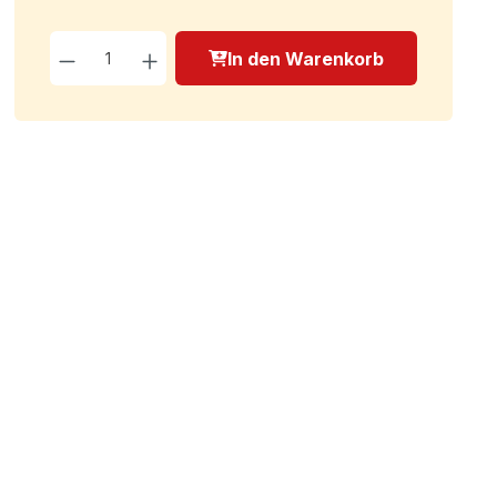
Produkt Anzahl: Gib den g
In den Warenkorb