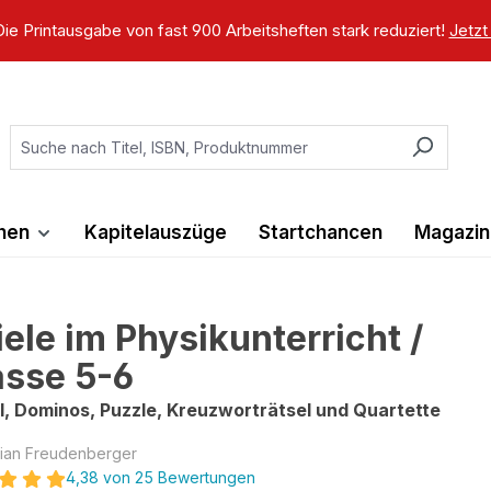
ie Printausgabe von fast 900 Arbeitsheften stark reduziert!
Jetzt
ihen
Kapitelauszüge
Startchancen
Magazin
iele im Physikunterricht /
asse 5-6
l, Dominos, Puzzle, Kreuzworträtsel und Quartette
ian Freudenberger
4,38 von 25 Bewertungen