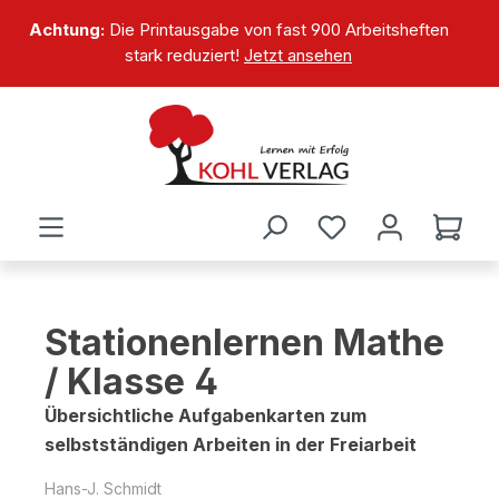
alt springen
Achtung:
Die Printausgabe von fast 900 Arbeitsheften
stark reduziert!
Jetzt ansehen
Stationenlernen Mathe
/ Klasse 4
Übersichtliche Aufgabenkarten zum
selbstständigen Arbeiten in der Freiarbeit
Hans-J. Schmidt