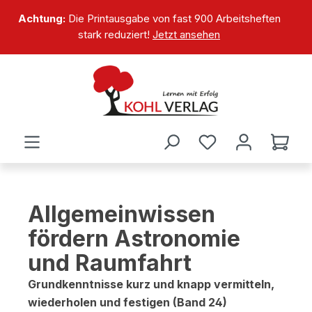
alt springen
Achtung:
Die Printausgabe von fast 900 Arbeitsheften
stark reduziert!
Jetzt ansehen
Allgemeinwissen
fördern Astronomie
und Raumfahrt
Grundkenntnisse kurz und knapp vermitteln,
wiederholen und festigen (Band 24)