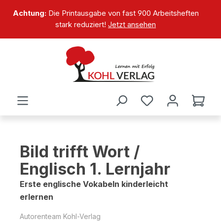
alt springen
Achtung:
Die Printausgabe von fast 900 Arbeitsheften
stark reduziert!
Jetzt ansehen
Bild trifft Wort /
Englisch 1. Lernjahr
Erste englische Vokabeln kinderleicht
erlernen
Autorenteam Kohl-Verlag