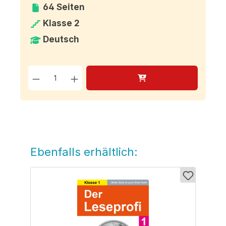
64 Seiten
Klasse 2
Deutsch
Produkt Anzahl: Gib den g
Ebenfalls erhältlich:
Produktgalerie überspringen