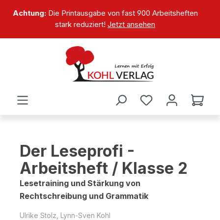
alt springen
Achtung:
Die Printausgabe von fast 900 Arbeitsheften
stark reduziert!
Jetzt ansehen
Der Leseprofi -
Arbeitsheft / Klasse 2
Lesetraining und Stärkung von
Rechtschreibung und Grammatik
Ulrike Stolz, Lynn-Sven Kohl