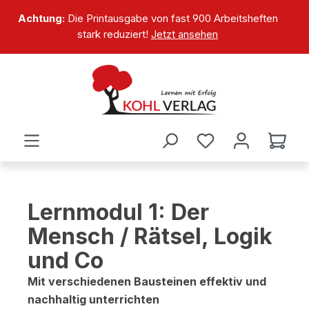
alt springen
Achtung:
Die Printausgabe von fast 900 Arbeitsheften
stark reduziert!
Jetzt ansehen
Lernmodul 1: Der
Mensch / Rätsel, Logik
und Co
Mit verschiedenen Bausteinen effektiv und
nachhaltig unterrichten