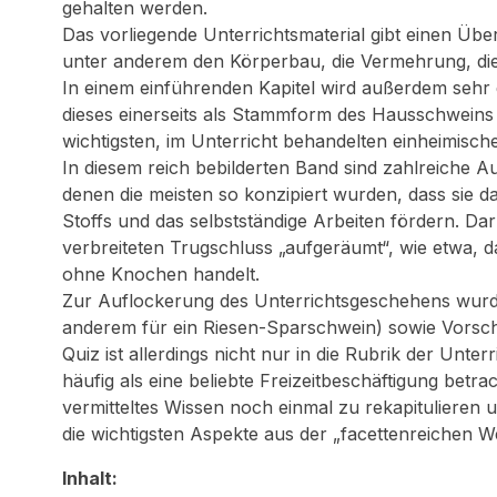
gehalten werden.
Das vorliegende Unterrichtsmaterial gibt einen Über
unter anderem den Körperbau, die Vermehrung, die
In einem einführenden Kapitel wird außerdem sehr d
dieses einerseits als Stammform des Hausschweins 
wichtigsten, im Unterricht behandelten einheimisch
In diesem reich bebilderten Band sind zahlreiche 
denen die meisten so konzipiert wurden, dass sie d
Stoffs und das selbstständige Arbeiten fördern. Da
verbreiteten Trugschluss „aufgeräumt“, wie etwa, da
ohne Knochen handelt.
Zur Auflockerung des Unterrichtsgeschehens wurde
anderem für ein Riesen-Sparschwein) sowie Vorsch
Quiz ist allerdings nicht nur in die Rubrik der Unt
häufig als eine beliebte Freizeitbeschäftigung betra
vermitteltes Wissen noch einmal zu rekapitulieren un
die wichtigsten Aspekte aus der „facettenreichen W
Inhalt: