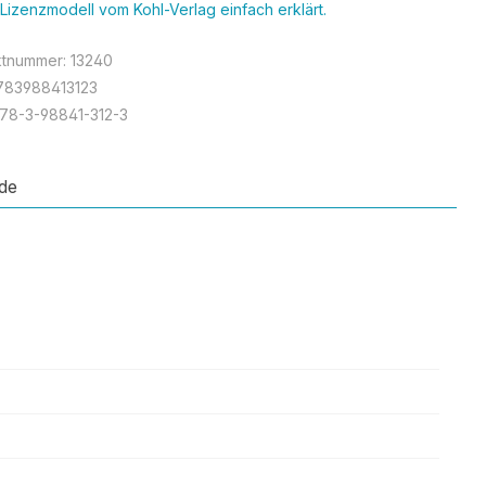
Lizenzmodell vom Kohl-Verlag einfach erklärt.
ktnummer:
13240
783988413123
78-3-98841-312-3
de