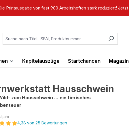
ie Printausgabe von fast 900 Arbeitsheften stark reduziert!
Jetzt
ihen
Kapitelauszüge
Startchancen
Magazin
rnwerkstatt Hausschwein
ild- zum Hausschwein ... ein tierisches
abenteuer
utjahr
4,38 von 25 Bewertungen