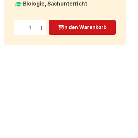
Biologie, Sachunterricht
Produkt Anzahl: Gib den g
In den Warenkorb