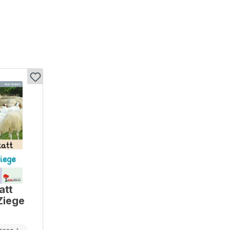
att
Ziege