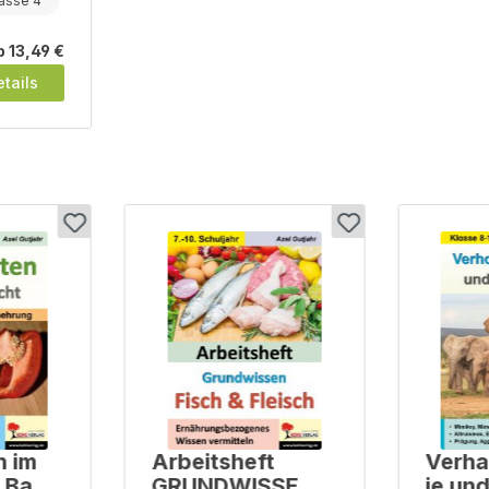
asse 4
b
13,49 €
tails
n im
Arbeitsheft
Verha
/ Band
GRUNDWISSEN
ie un