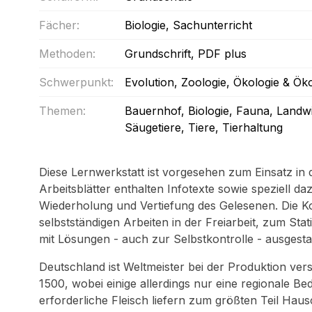
Fächer:
Biologie
, Sachunterricht
Methoden:
Grundschrift
, PDF plus
Schwerpunkt:
Evolution
, Zoologie
, Ökologie & Ö
Themen:
Bauernhof
, Biologie
, Fauna
, Landwi
Säugetiere
, Tiere
, Tierhaltung
Diese Lernwerkstatt ist vorgesehen zum Einsatz in 
Arbeitsblätter enthalten Infotexte sowie speziell 
Wiederholung und Vertiefung des Gelesenen. Die Ko
selbstständigen Arbeiten in der Freiarbeit, zum Stat
mit Lösungen - auch zur Selbstkontrolle - ausgestat
Deutschland ist Weltmeister bei der Produktion ver
1500, wobei einige allerdings nur eine regionale Be
erforderliche Fleisch liefern zum größten Teil Hau