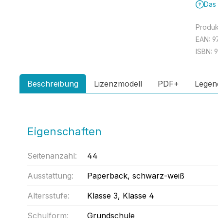
Das 
Produ
EAN:
9
ISBN:
9
Beschreibung
Lizenzmodell
PDF+
Legen
Eigenschaften
Seitenanzahl:
44
Ausstattung:
Paperback
, schwarz-weiß
Altersstufe:
Klasse 3
, Klasse 4
Schulform:
Grundschule