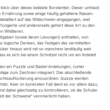
blick über dieses beliebte Borstentier. Dieser umfasst
 Ernährung sowie einige häufig gehaltene Rassen.
etailliert auf das Wildschwein eingegangen, weil
fungierte und andererseits gehört diese Art zu den
en Wildtieren.
Aufgaben (sowie deren Lösungen) enthalten, von
as logische Denken, das Festigen des vermittelten
rüber hinaus wird mit so manchem landläufig weit
ss es sich bei einem Schnitzel nicht um ein Kotelett
n ein Puzzle und Bastel-Anleitungen, (unter
läge zum Zeichnen integriert. Das abschließende
errichtsauflockerung einzuordnen. Quizze werden
chtet. Aber im konkreten Fall dient es vor allem dazu,
d dabei gleichzeitig zu kontrollieren, ob die Schüler
elt der Schweine“ verinnerlicht haben.