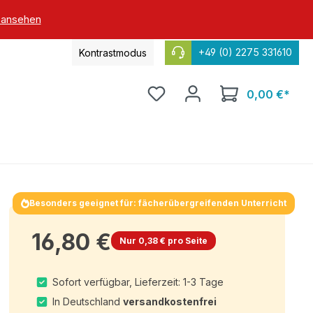
 ansehen
+49 (0) 2275 331610
Kontrastmodus
0,00 €*
Besonders geeignet für: fächerübergreifenden Unterricht
16,80 €
Nur 0,38 € pro Seite
Sofort verfügbar, Lieferzeit: 1-3 Tage
In Deutschland
versandkostenfrei