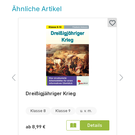
Ähnliche Artikel
Produktgalerie überspringen
Dreißigjähriger Krieg
Klasse 8
Klasse 9
Details
ab
8,99 €