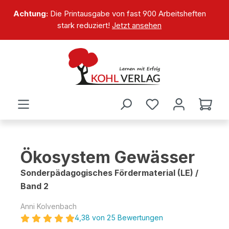
alt springen
Achtung:
Die Printausgabe von fast 900 Arbeitsheften
stark reduziert!
Jetzt ansehen
Ökosystem Gewässer
Sonderpädagogisches Fördermaterial (LE) /
Band 2
Anni Kolvenbach
4,38 von 25 Bewertungen