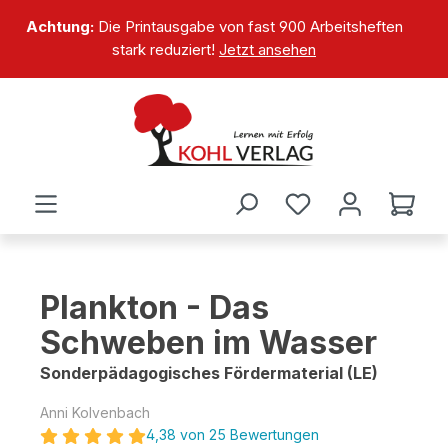
alt springen
Achtung:
Die Printausgabe von fast 900 Arbeitsheften
stark reduziert!
Jetzt ansehen
Plankton - Das
Schweben im Wasser
Sonderpädagogisches Fördermaterial (LE)
Anni Kolvenbach
4,38 von 25 Bewertungen