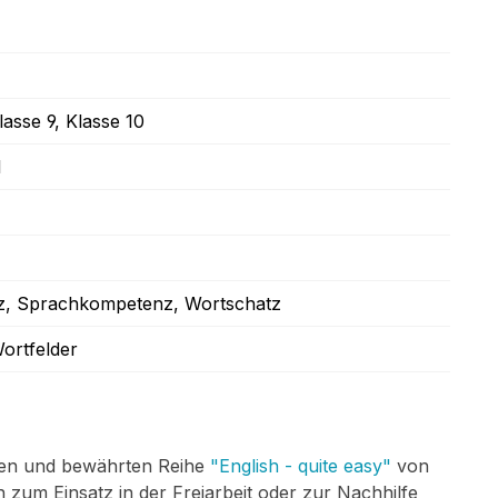
lasse 9
, Klasse 10
I
z
, Sprachkompetenz
, Wortschatz
Wortfelder
ten und bewährten Reihe
"English - quite easy"
von
 zum Einsatz in der Freiarbeit oder zur Nachhilfe