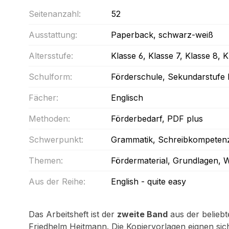
Seitenanzahl:
52
Ausstattung:
Paperback
, schwarz-weiß
Altersstufe:
Klasse 6
, Klasse 7
, Klasse 8
, K
Schulform:
Förderschule
, Sekundarstufe 
Fächer:
Englisch
Methoden:
Förderbedarf
, PDF plus
Schwerpunkt:
Grammatik
, Schreibkompeten
Themen:
Fördermaterial
, Grundlagen
, 
Aus der Reihe:
English - quite easy
Das Arbeitsheft ist der
zweite Band
aus der belieb
Friedhelm Heitmann. Die Kopiervorlagen eignen sich