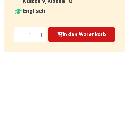
Klasse 9, Klasse 10
Englisch
Produkt Anzahl: Gib den g
In den Warenkorb