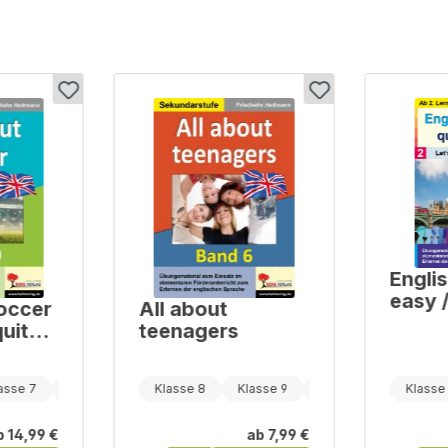
Englis
easy / Band 2:
Soccer
All about
Let's
quite
teenagers
speak
d 9
asse 7
Klasse 8
Klasse 8
Klasse 9
Klasse 10
Klasse
b
14,99 €
ab
7,99 €