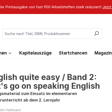
ie Printausgabe von fast 900 Arbeitsheften stark reduziert!
Jetzt
ihen
Kapitelauszüge
Startchancen
Magazin
glish quite easy / Band 2:
t's go on speaking English
smaterial zum Einsatz im elementaren
runterricht ab dem 2. Lernjahr
elm Heitmann