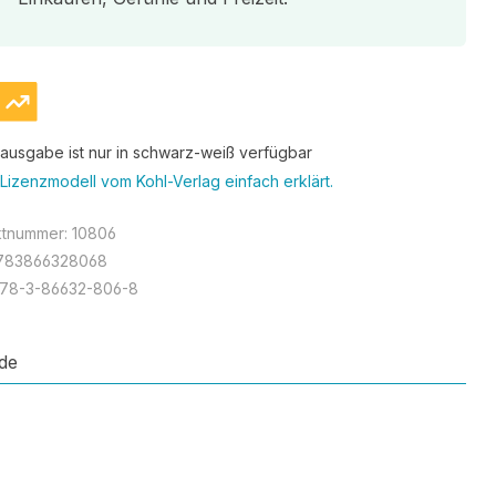
tausgabe ist nur in schwarz-weiß verfügbar
Lizenzmodell vom Kohl-Verlag einfach erklärt.
ktnummer:
10806
783866328068
978-3-86632-806-8
de