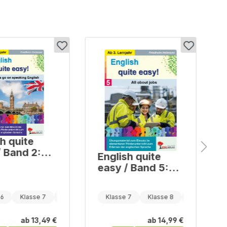
h quite
English quite
 go on
easy / Band 5:
ing English
All about jobs
 6
Klasse 7
Klasse 8
Klasse 7
Klasse 8
Klasse 9
ab
13,49 €
ab
14,99 €