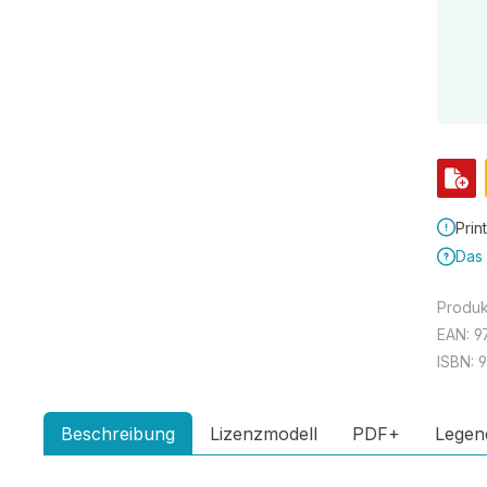
Prin
Das 
Produ
EAN:
9
ISBN:
9
Beschreibung
Lizenzmodell
PDF+
Legen