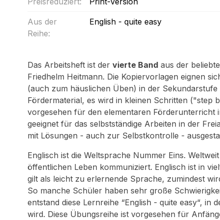
Preisreduziert:
Print-Version
Aus der
English - quite easy
Reihe:
Das Arbeitsheft ist der
vierte Band
aus der beliebt
Friedhelm Heitmann. Die Kopiervorlagen eignen sich
(auch zum häuslichen Üben) in der Sekundarstufe in
Fördermaterial, es wird in kleinen Schritten ("step
vorgesehen für den elementaren Förderunterricht im
geeignet für das selbstständige Arbeiten in der Fre
mit Lösungen - auch zur Selbstkontrolle - ausgestat
Englisch ist die Weltsprache Nummer Eins. Weltweit
öffentlichen Leben kommuniziert. Englisch ist in vi
gilt als leicht zu erlernende Sprache, zumindest wir
So manche Schüler haben sehr große Schwierigkeit
entstand diese Lernreihe “English - quite easy“, in 
wird. Diese Übungsreihe ist vorgesehen für Anfänge