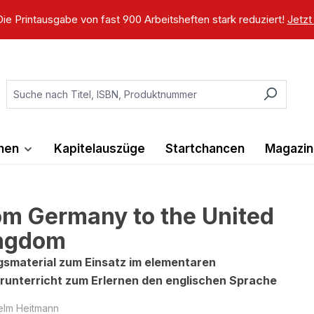
ie Printausgabe von fast 900 Arbeitsheften stark reduziert!
Jetzt
ihen
Kapitelauszüge
Startchancen
Magazin
om Germany to the United
ngdom
smaterial zum Einsatz im elementaren
runterricht zum Erlernen den englischen Sprache
elm Heitmann