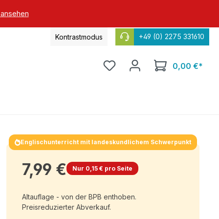
 ansehen
+49 (0) 2275 331610
Kontrastmodus
0,00 €*
Englischunterricht mit landeskundlichem Schwerpunkt
7,99 €
Nur 0,15 € pro Seite
Altauflage - von der BPB enthoben.
Preisreduzierter Abverkauf.