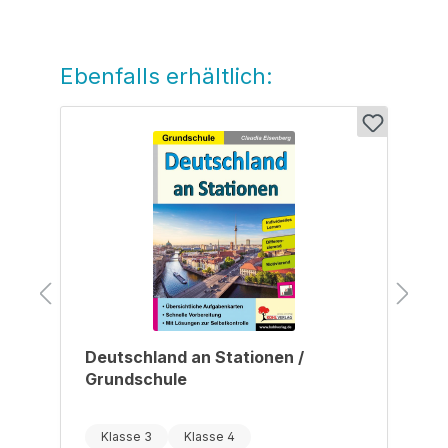
Ebenfalls erhältlich:
Produktgalerie überspringen
Deutschland an Stationen /
Grundschule
Klasse 3
Klasse 4