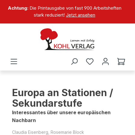
alt springen
Achtung:
Die Printausgabe von fast 900 Arbeitsheften
stark reduziert!
Jetzt ansehen
Europa an Stationen /
Sekundarstufe
Interessantes über unsere europäischen
Nachbarn
Claudia Eisenberg, Rosemarie Block