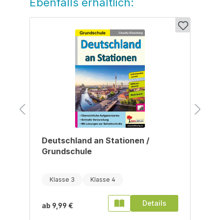
Ebenfalls erhältlich:
Produktgalerie überspringen
Deutschland an Stationen /
Grundschule
Klasse 3
Klasse 4
Details
ab
9,99 €