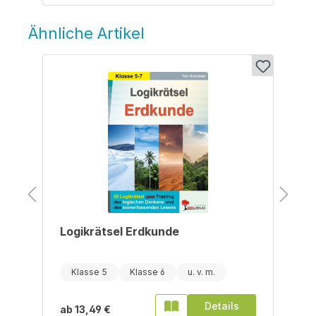
Ähnliche Artikel
Produktgalerie überspringen
Logikrätsel Erdkunde
Klasse 5
Klasse 6
Details
ab
13,49 €