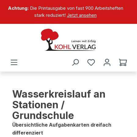
alt springen
Achtung:
Die Printausgabe von fast 900 Arbeitsheften
stark reduziert!
Jetzt ansehen
Wasserkreislauf an
Stationen /
Grundschule
Übersichtliche Aufgabenkarten dreifach
differenziert