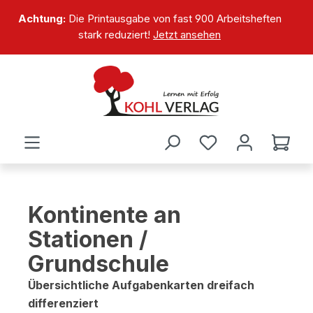
alt springen
Achtung:
Die Printausgabe von fast 900 Arbeitsheften
stark reduziert!
Jetzt ansehen
Kontinente an
Stationen /
Grundschule
Übersichtliche Aufgabenkarten dreifach
differenziert