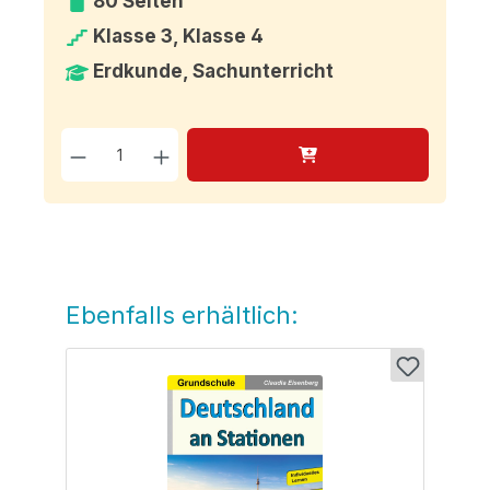
80 Seiten
Klasse 3, Klasse 4
Erdkunde, Sachunterricht
Produkt Anzahl: Gib den g
Ebenfalls erhältlich:
Produktgalerie überspringen