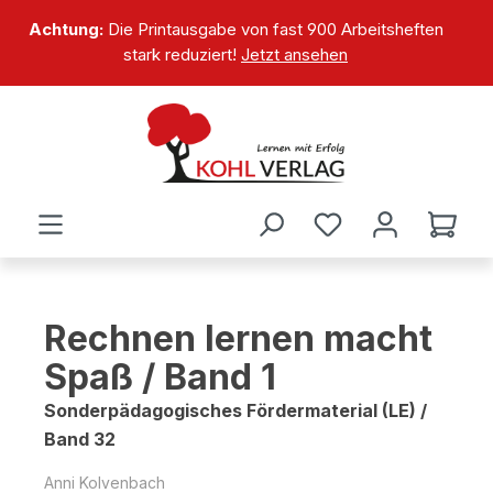
alt springen
Achtung:
Die Printausgabe von fast 900 Arbeitsheften
stark reduziert!
Jetzt ansehen
Rechnen lernen macht
Spaß / Band 1
Sonderpädagogisches Fördermaterial (LE) /
Band 32
Anni Kolvenbach