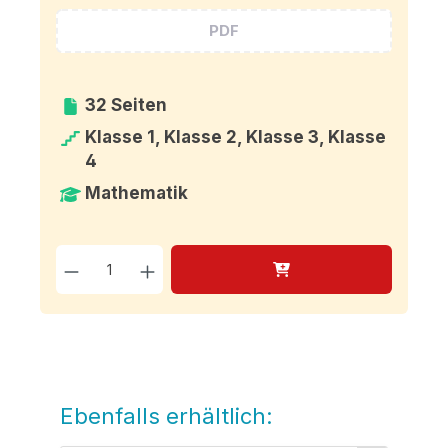
PDF
32 Seiten
Klasse 1, Klasse 2, Klasse 3, Klasse
4
Mathematik
Produkt Anzahl: Gib den g
Ebenfalls erhältlich:
Produktgalerie überspringen