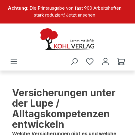
alt springen
Achtung:
Die Printausgabe von fast 900 Arbeitsheften
stark reduziert!
Jetzt ansehen
Versicherungen unter
der Lupe /
Alltagskompetenzen
entwickeln
Welche Versicherungen gibt es und welche