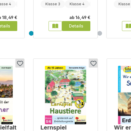
asse 4
Klasse 5
Klasse 3
Klasse 4
Klasse 5
Klasse
b
18,49 €
ab
16,49 €
tails
Details
ielfalt
Lernspiel
Wir e