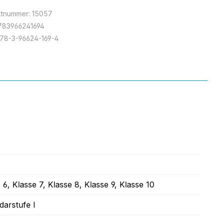
ktnummer:
15057
783966241694
78-3-96624-169-4
e 6
, Klasse 7
, Klasse 8
, Klasse 9
, Klasse 10
darstufe I