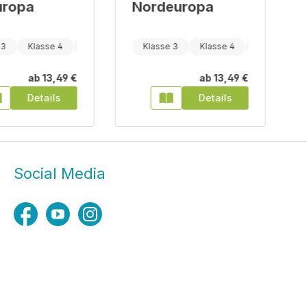
uropa
Nordeuropa
 3
Klasse 4
Klasse 5
Klasse 3
Klasse 4
Klasse 5
ab
13,49 €
ab
13,49 €
Details
Details
Social Media