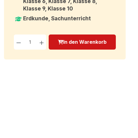
Klasse 6, Klasse 7, Klasse 8,
Klasse 9, Klasse 10
Erdkunde, Sachunterricht
Produkt Anzahl: Gib den g
In den Warenkorb