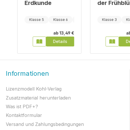
Erdkunde
der Frühbl
Klasse 5
Klasse 6
Klasse 7
Klasse 3
Kl
€
ab
13,49 €
a
Details
De
Informationen
Lizenzmodell Kohl-Verlag
Zusatzmaterial herunterladen
Was ist PDF+?
Kontaktformular
Versand und Zahlungsbedingungen