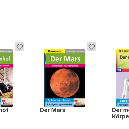
hof
Der Mars
Der m
Körpe
Skelet