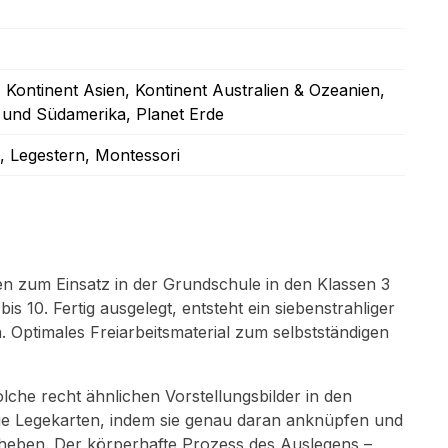
, Kontinent Asien
, Kontinent Australien & Ozeanien
,
- und Südamerika
, Planet Erde
, Legestern
, Montessori
en zum Einsatz in der Grundschule in den Klassen 3
s 10. Fertig ausgelegt, entsteht ein siebenstrahliger
. Optimales Freiarbeitsmaterial zum selbstständigen
olche recht ähnlichen Vorstellungsbilder in den
e Legekarten, indem sie genau daran anknüpfen und
orheben. Der körperhafte Prozess des Auslegens –