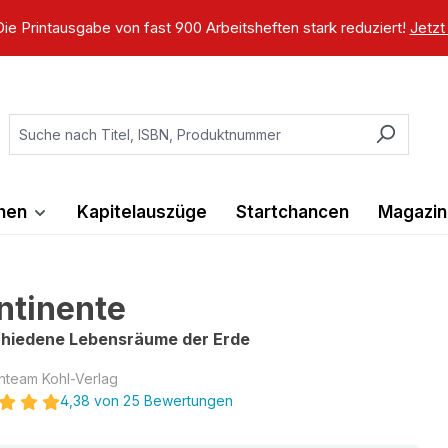
ie Printausgabe von fast 900 Arbeitsheften stark reduziert!
Jetzt
ihen
Kapitelauszüge
Startchancen
Magazin
ntinente
hiedene Lebensräume der Erde
nteam Kohl-Verlag
4,38 von 25 Bewertungen