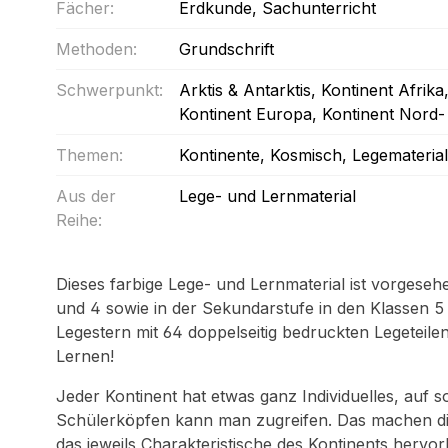
Fächer:
Erdkunde
, Sachunterricht
Methoden:
Grundschrift
Schwerpunkt:
Arktis & Antarktis
, Kontinent Afrika
Kontinent Europa
, Kontinent Nord
Themen:
Kontinente
, Kosmisch
, Legematerial
Aus der
Lege- und Lernmaterial
Reihe:
Dieses farbige Lege- und Lernmaterial ist vorgeseh
und 4 sowie in der Sekundarstufe in den Klassen 5 bi
Legestern mit 64 doppelseitig bedruckten Legeteilen
Lernen!
Jeder Kontinent hat etwas ganz Individuelles, auf s
Schülerköpfen kann man zugreifen. Das machen di
das jeweils Charakteristische des Kontinents herv