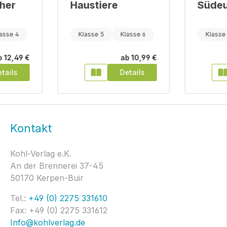
üher
Haustiere
Süde
asse 4
Klasse 5
Klasse 6
Klasse
b
12,49 €
ab
10,99 €
tails
Details
Kontakt
Kohl-Verlag e.K.
An der Brennerei 37-45
50170 Kerpen-Buir
Tel.:
+49 (0) 2275 331610
Fax: +49 (0) 2275 331612
Info@kohlverlag.de