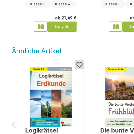
Klasse 5
Klasse 3
Klasse 4
Klasse 5
Klasse 3
Kl
€
ab
21,49 €
a
Details
De
Ähnliche Artikel
Produktgalerie überspringen
Logikrätsel
Die bunte V