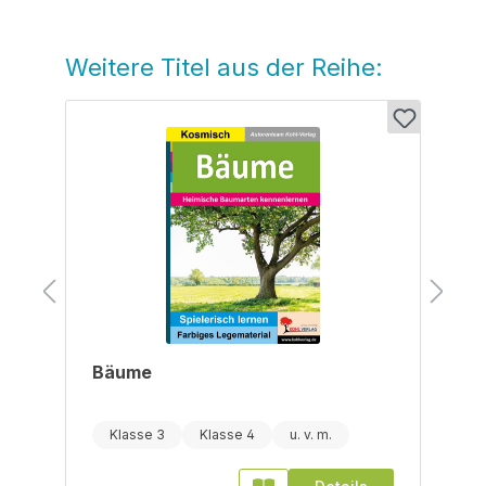
Weitere Titel aus der Reihe:
Produktgalerie überspringen
Bäume
Klasse 3
Klasse 4