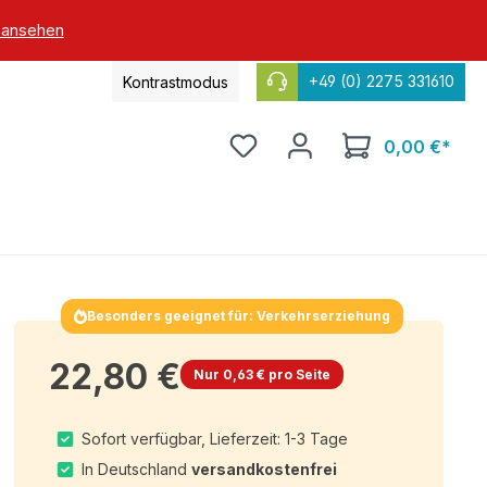
 ansehen
+49 (0) 2275 331610
Kontrastmodus
0,00 €*
Besonders geeignet für: Verkehrserziehung
22,80 €
Nur 0,63 € pro Seite
Sofort verfügbar, Lieferzeit: 1-3 Tage
In Deutschland
versandkostenfrei