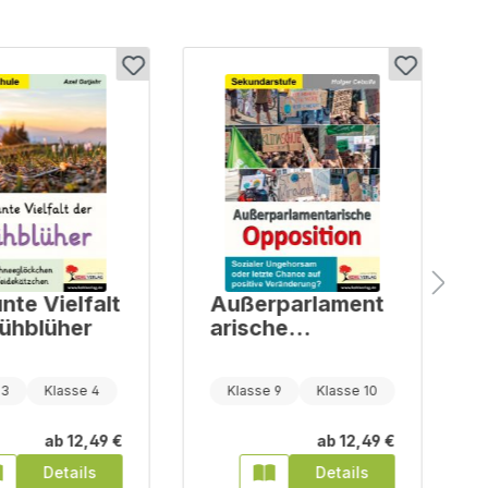
nte Vielfalt
Außerparlament
rühblüher
arische
Opposition
 3
Klasse 4
Klasse 9
Klasse 10
Klasse 11
ab
12,49 €
ab
12,49 €
Details
Details