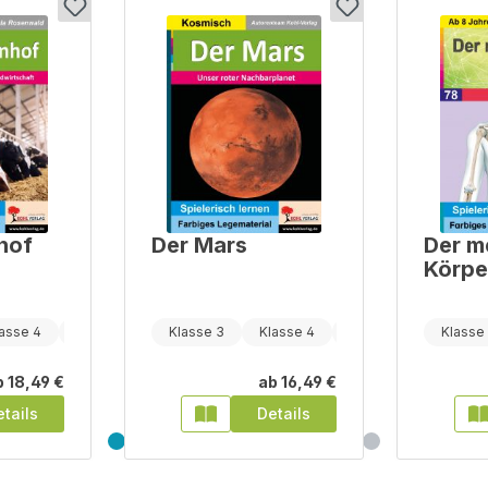
hof
Der Mars
Der m
Körpe
Skelet
asse 4
Klasse 5
Klasse 3
Klasse 4
Klasse 5
Klasse
b
18,49 €
ab
16,49 €
tails
Details