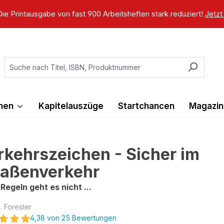
ie Printausgabe von fast 900 Arbeitsheften stark reduziert!
Jetzt
ihen
Kapitelauszüge
Startchancen
Magazin
rkehrszeichen - Sicher im
raßenverkehr
Regeln geht es nicht ...
. Forester
4,38 von 25 Bewertungen