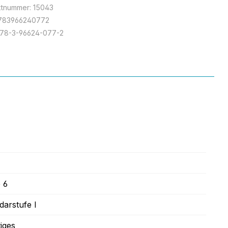
ktnummer:
15043
783966240772
978-3-96624-077-2
e 6
darstufe I
iges