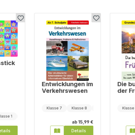
stick
Entwicklungen im
Die bu
Verkehrswesen
der F
Klasse 7
Klasse 8
Klasse 9
Klasse
lasse 1
Klasse 2
ab
15,99 €
tails
Details