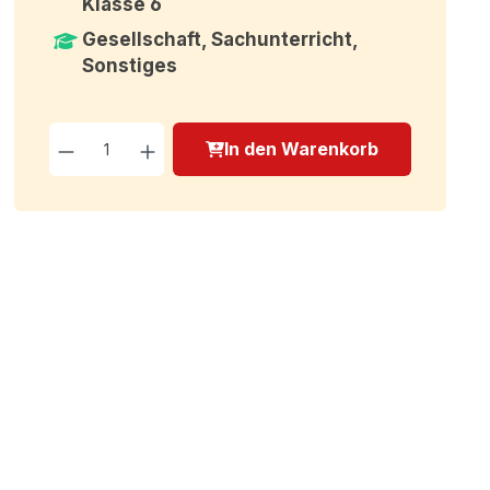
Klasse 6
Gesellschaft, Sachunterricht,
Sonstiges
Produkt Anzahl: Gib den g
In den Warenkorb