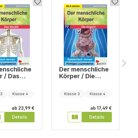
enschliche
Der menschliche
r / Das
Körper / Die
t
Organe
 3
Klasse 4
Klasse 5
Klasse 3
Klasse 4
Klasse 5
ab
23,99 €
ab
17,49 €
Details
Details