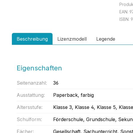
Produ
EAN:
9
ISBN:
Beschreibung
Lizenzmodell
Legende
Eigenschaften
Seitenanzahl:
36
Ausstattung:
Paperback
, farbig
Altersstufe:
Klasse 3
, Klasse 4
, Klasse 5
, Klass
Schulform:
Förderschule
, Grundschule
, Sekun
Fächer:
Gesellschaft
, Sachunterricht
, Sonst