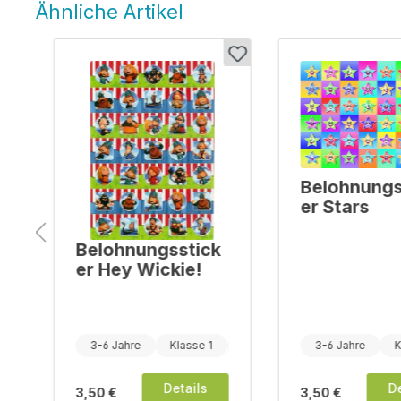
Ähnliche Artikel
Produktgalerie überspringen
Belohnungs
er Stars
Belohnungsstick
er Hey Wickie!
Klasse 5
3-6 Jahre
Klasse 1
Klasse 2
3-6 Jahre
K
€
Details
De
3,50 €
3,50 €