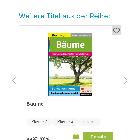
Weitere Titel aus der Reihe:
Produktgalerie überspringen
Bäume
Klasse 3
Klasse 4
Details
ab
21,49 €