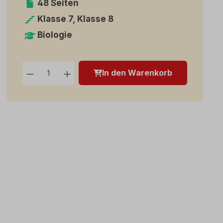
48 Seiten
Klasse 7, Klasse 8
Biologie
Produkt Anzahl: Gib den g
In den Warenkorb