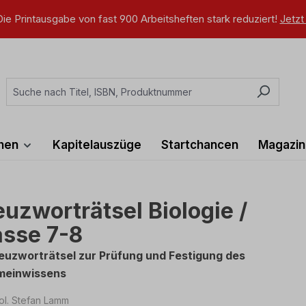
ie Printausgabe von fast 900 Arbeitsheften stark reduziert!
Jetzt
ihen
Kapitelauszüge
Startchancen
Magazin
euzworträtsel Biologie /
asse 7-8
euzworträtsel zur Prüfung und Festigung des
meinwissens
iol. Stefan Lamm