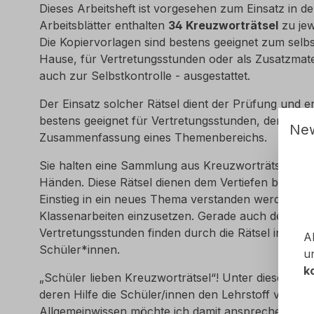
Dieses Arbeitsheft ist vorgesehen zum Einsatz in d
Arbeitsblätter enthalten
34 Kreuzworträtsel
zu jew
Die Kopiervorlagen sind bestens geeignet zum selbs
Hause, für Vertretungsstunden oder als Zusatzmate
auch zur Selbstkontrolle - ausgestattet.
Der Einsatz solcher Rätsel dient der Prüfung und e
bestens geeignet für Vertretungsstunden, den fac
New
Zusammenfassung eines Themenbereichs.
Sie halten eine Sammlung aus Kreuzworträtseln für
Händen. Diese Rätsel dienen dem Vertiefen bereits 
Einstieg in ein neues Thema verstanden werden. Auc
Klassenarbeiten einzusetzen. Gerade auch der fach
Vertretungsstunden finden durch die Rätsel in dies
A
Schüler*innen.
un
k
„Schüler lieben Kreuzworträtsel“! Unter dieser Prä
deren Hilfe die Schüler/innen den Lehrstoff verinn
Allgemeinwissen möchte ich damit ansprechen und 