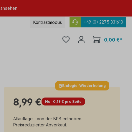
 ansehen
+49 (0) 2275 331610
Kontrastmodus
0,00 €*
Biologie-Wiederholung
8,99 €
Nur 0,19 € pro Seite
Altauflage - von der BPB enthoben.
Preisreduzierter Abverkauf.