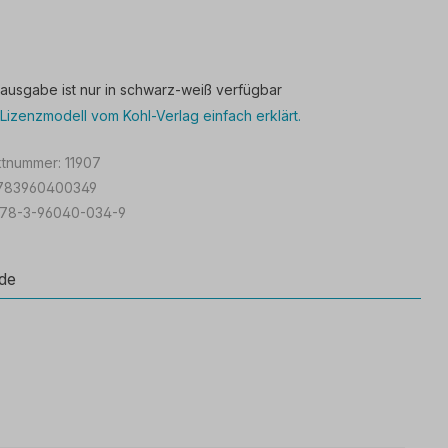
tausgabe ist nur in schwarz-weiß verfügbar
Lizenzmodell vom Kohl-Verlag einfach erklärt.
ktnummer:
11907
783960400349
978-3-96040-034-9
de