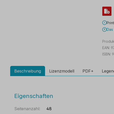
Prin
Das 
Produ
EAN:
9
ISBN:
Beschreibung
Lizenzmodell
PDF+
Legen
Eigenschaften
Seitenanzahl:
48