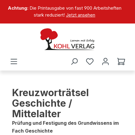
alt springen
Achtung:
Die Printausgabe von fast 900 Arbeitsheften
stark reduziert!
Jetzt ansehen
Kreuzworträtsel
Geschichte /
Mittelalter
Prüfung und Festigung des Grundwissens im
Fach Geschichte