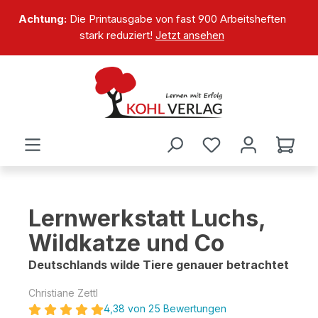
alt springen
Achtung:
Die Printausgabe von fast 900 Arbeitsheften
stark reduziert!
Jetzt ansehen
Lernwerkstatt Luchs,
Wildkatze und Co
Deutschlands wilde Tiere genauer betrachtet
Christiane Zettl
4,38 von 25 Bewertungen