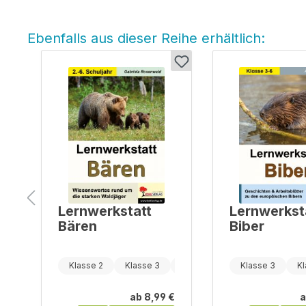
Ebenfalls aus dieser Reihe erhältlich:
Produktgalerie überspringen
Lernwerkstatt
Lernwerkst
Bären
Biber
Klasse 7
Klasse 2
Klasse 3
Klasse 4
Klasse 3
Kl
€
ab
8,99 €
a