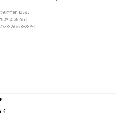
ktnummer:
12882
783985582891
78-3-98558-289-1
iß
e 4