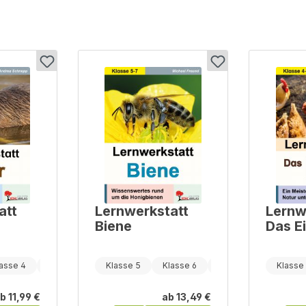
att
Lernwerkstatt
Lernw
Biene
Das E
asse 4
Klasse 5
Klasse 5
Klasse 6
Klasse 7
Klasse
b
11,99 €
ab
13,49 €