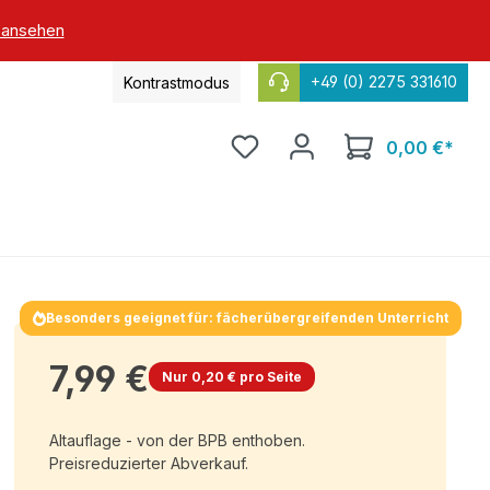
 ansehen
+49 (0) 2275 331610
Kontrastmodus
0,00 €*
Besonders geeignet für: fächerübergreifenden Unterricht
7,99 €
Nur 0,20 € pro Seite
Altauflage - von der BPB enthoben.
Preisreduzierter Abverkauf.