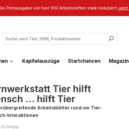
ie Printausgabe von fast 900 Arbeitsheften stark reduziert!
Jetzt
ihen
Kapitelauszüge
Startchancen
Magazin
nwerkstatt Tier hilft
sch ... hilft Tier
rübergreifende Arbeitsblätter rund um Tier-
h-Interaktionen
a Schnepp