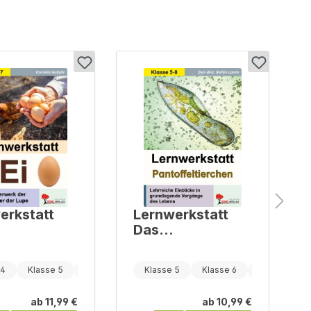
erkstatt
Lernwerkstatt
i
Das
Pantoffeltierche
n
 4
Klasse 5
Klasse 6
Klasse 5
Klasse 6
Klasse 7
ab
11,99 €
ab
10,99 €