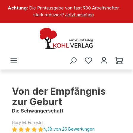
alt springen
Achtung:
Die Printausgabe von fast 900 Arbeitsheften
stark reduziert!
Jetzt ansehen
Von der Empfängnis
zur Geburt
Die Schwangerschaft
Gary M. Forester
4,38 von 25 Bewertungen