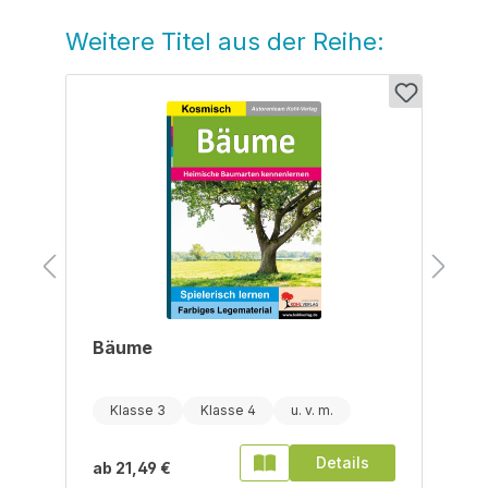
Weitere Titel aus der Reihe:
Produktgalerie überspringen
Bäume
Klasse 3
Klasse 4
Details
ab
21,49 €