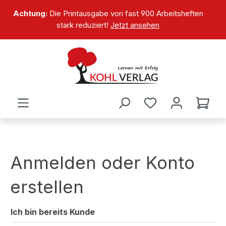
alt springen
Achtung:
Die Printausgabe von fast 900 Arbeitsheften
stark reduziert!
Jetzt ansehen
Anmelden oder Konto
erstellen
Ich bin bereits Kunde