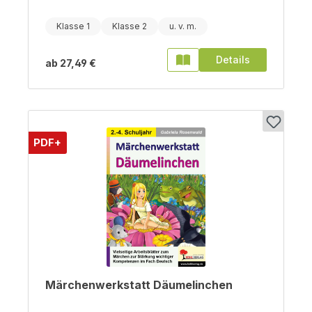
Klasse 1
Klasse 2
Details
ab
27,49 €
PDF+
Märchenwerkstatt Däumelinchen