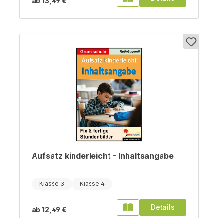
ab
13,49 €
Aufsatz kinderleicht - Inhaltsangabe
Klasse 3
Klasse 4
Details
ab
12,49 €