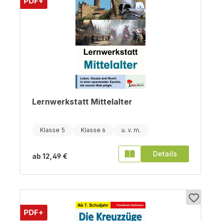
PDF+
Lernwerkstatt Mittelalter
Klasse 5
Klasse 6
Details
ab
12,49 €
PDF+