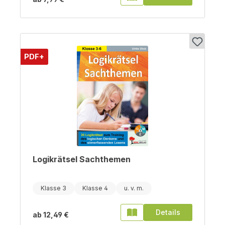
PDF+
Logikrätsel Sachthemen
Klasse 3
Klasse 4
Details
ab
12,49 €