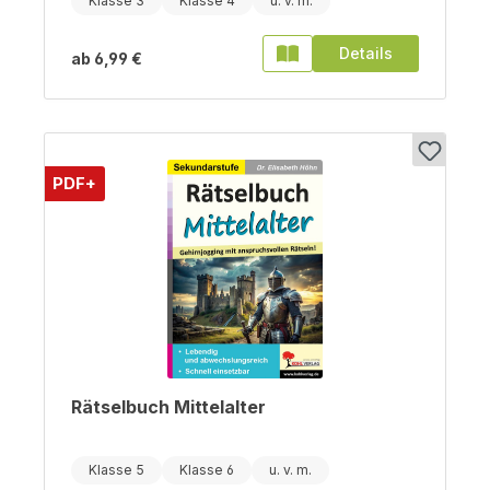
Klasse 3
Klasse 4
Details
ab
6,99 €
PDF+
Rätselbuch Mittelalter
Klasse 5
Klasse 6