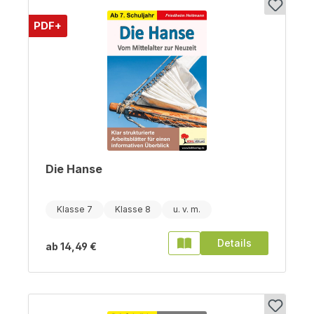
PDF+
Die Hanse
Klasse 7
Klasse 8
Details
ab
14,49 €