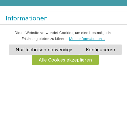
Informationen
Kontakt
Diese Website verwendet Cookies, um eine bestmögliche
Erfahrung bieten zu können.
Mehr Informationen ...
Social Media
Nur technisch notwendige
Konfigurieren
Alle Cookies akzeptieren
Datenschutzerklärung
Impressum
Bestellung widerrufen
Kohl-Verlag e.K.
©
2026