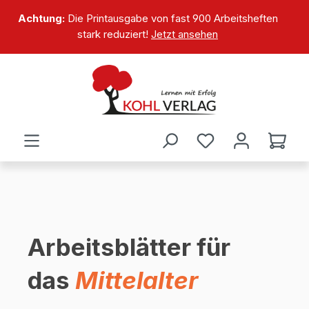
alt springen
Achtung:
Die Printausgabe von fast 900 Arbeitsheften
stark reduziert!
Jetzt ansehen
Arbeitsblätter für
das
Mittelalter