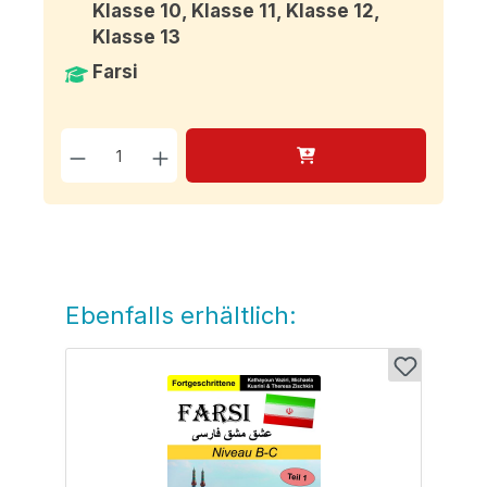
Klasse 10, Klasse 11, Klasse 12,
Klasse 13
Farsi
Produkt Anzahl: Gib den g
Ebenfalls erhältlich:
Produktgalerie überspringen