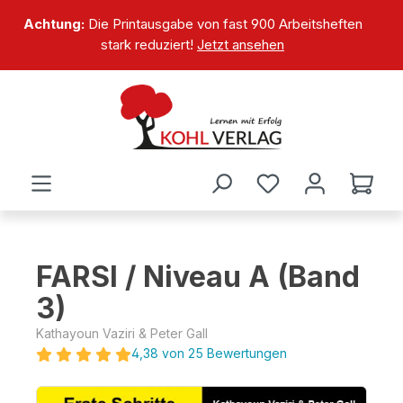
alt springen
Achtung:
Die Printausgabe von fast 900 Arbeitsheften
stark reduziert!
Jetzt ansehen
FARSI / Niveau A (Band
3)
Kathayoun Vaziri & Peter Gall
4,38 von 25 Bewertungen
Bildergalerie überspringen