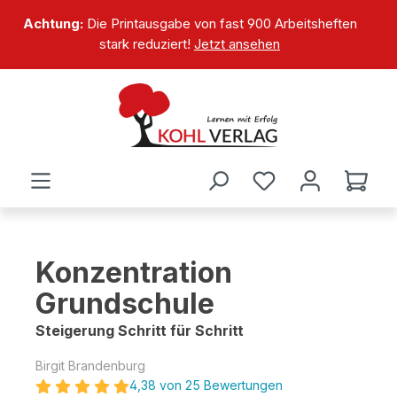
alt springen
Achtung:
Die Printausgabe von fast 900 Arbeitsheften
stark reduziert!
Jetzt ansehen
Konzentration
Grundschule
Steigerung Schritt für Schritt
Birgit Brandenburg
4,38 von 25 Bewertungen