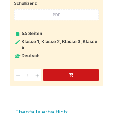
Schullizenz
PDF
64 Seiten
Klasse 1, Klasse 2, Klasse 3, Klasse
4
Deutsch
Produkt Anzahl: Gib den g
Ebenfalls erhältlich:
Produktgalerie überspringen