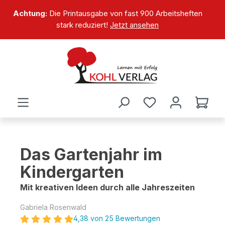
alt springen
Achtung:
Die Printausgabe von fast 900 Arbeitsheften
stark reduziert!
Jetzt ansehen
Das Gartenjahr im
Kindergarten
Mit kreativen Ideen durch alle Jahreszeiten
Gabriela Rosenwald
4,38 von 25 Bewertungen