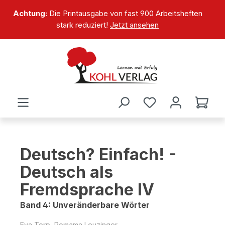
alt springen
Achtung:
Die Printausgabe von fast 900 Arbeitsheften
stark reduziert!
Jetzt ansehen
Deutsch? Einfach! -
Deutsch als
Fremdsprache IV
Band 4: Unveränderbare Wörter
Eva Torp, Romama Leuzinger