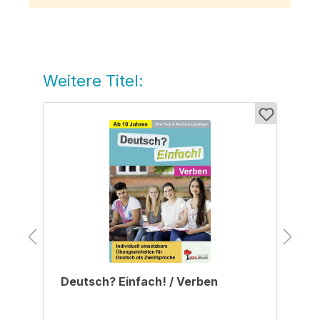
Weitere Titel:
Produktgalerie überspringen
Deutsch? Einfach! / Verben