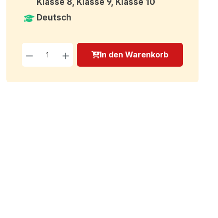
Klasse 8, Klasse 9, Klasse 10
Deutsch
Produkt Anzahl: Gib den g
In den Warenkorb