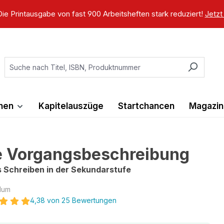
ie Printausgabe von fast 900 Arbeitsheften stark reduziert!
Jetzt
ihen
Kapitelauszüge
Startchancen
Magazin
e Vorgangsbeschreibung
s Schreiben in der Sekundarstufe
lum
4,38 von 25 Bewertungen