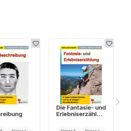
Die Fantasie- und
reibung
Erlebniserzählun
g
 5
Klasse 6
Klasse 7
Klasse 5
Klasse 6
Klasse 7