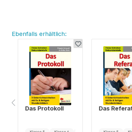
Ebenfalls erhältlich:
Produktgalerie überspringen
Das Protokoll
Das Refera
Klasse 7
Klasse 5
Klasse 6
Klasse 7
Klasse 5
Kl