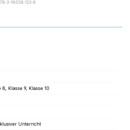
78-3-98558-123-8
e 8
, Klasse 9
, Klasse 10
nklusiver Unterricht