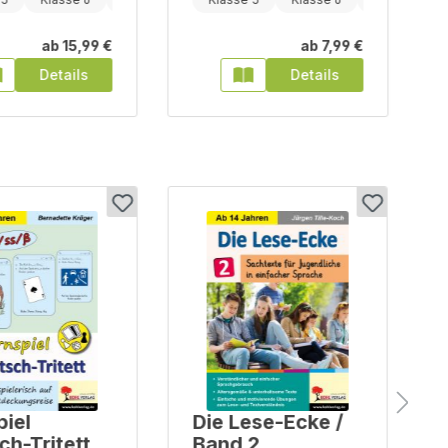
ab
15,99 €
ab
7,99 €
Details
Details
piel
Die Lese-Ecke /
ch-Tritett
Band 2