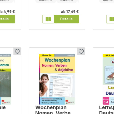
ab
4,99 €
ab
17,49 €
tails
Details
ale
Wochenplan
Lerns
Nomen, Verben
Deuts