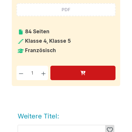
PDF
84 Seiten
Klasse 4, Klasse 5
Französisch
Produkt Anzahl: Gib den g
Weitere Titel:
Produktgalerie überspringen