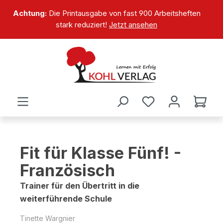
alt springen
Achtung:
Die Printausgabe von fast 900 Arbeitsheften
stark reduziert!
Jetzt ansehen
Fit für Klasse Fünf! -
Französisch
Trainer für den Übertritt in die
weiterführende Schule
Tinette Wargnier