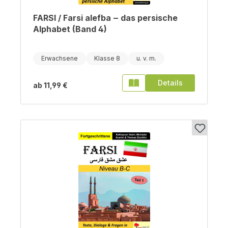
FARSI / Farsi alefba ‒ das persische
Alphabet (Band 4)
Erwachsene
Klasse 8
Details
ab
11,99 €