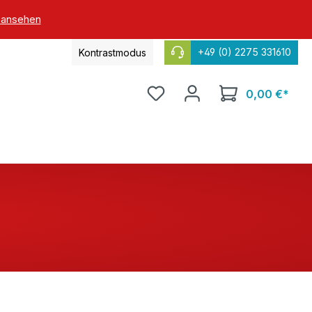
 ansehen
+49 (0) 2275 331610
Kontrastmodus
0,00 €*