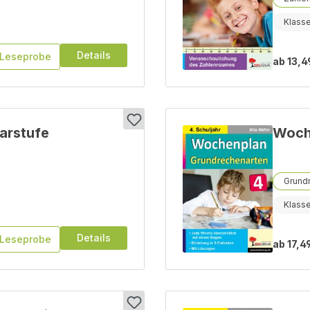
Klasse
Details
Leseprobe
ab
13,4
darstufe
Woche
Grund
Klass
Details
Leseprobe
ab
17,4