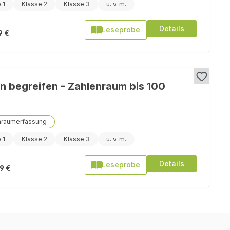
 1
Klasse 2
Klasse 3
Details
Leseprobe
9 €
n begreifen - Zahlenraum bis 100
nraumerfassung
 1
Klasse 2
Klasse 3
Details
Leseprobe
9 €