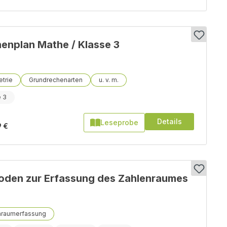
nplan Mathe / Klasse 3
trie
Grundrechenarten
e 3
Details
Leseprobe
9 €
oden zur Erfassung des Zahlenraumes
nraumerfassung