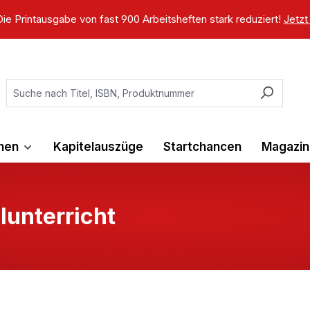
ie Printausgabe von fast 900 Arbeitsheften stark reduziert!
Jetzt
ihen
Kapitelauszüge
Startchancen
Magazin
lunterricht