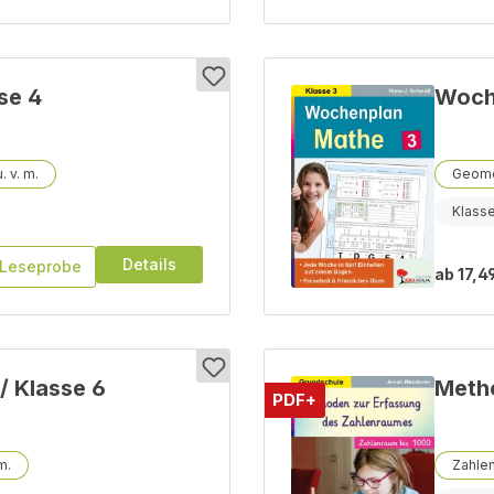
se 4
Woche
Geome
Klass
Details
Leseprobe
ab
17,4
/ Klasse 6
Meth
PDF+
Zahle