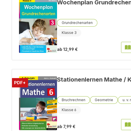
Wochenplan Grundrechena
Grundrechenarten
Klasse 3
ab
12,99 €
Stationenlernen Mathe / 
PDF+
Bruchrechnen
Geometrie
Klasse 6
ab
7,99 €