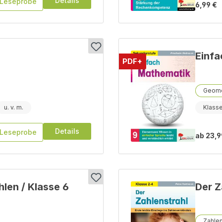
Details
Leseprobe
6,99 €
Einfa
PDF+
Geome
Klass
Details
Leseprobe
ab
23,9
len / Klasse 6
Der Z
Zahle