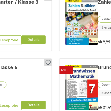
rten / Klasse 3
Zahle
Zahle
3-6 Ja
Details
Leseprobe
ab
9,99
Klasse 6
Grund
PDF+
Geome
Klass
Details
Leseprobe
ab
21,4