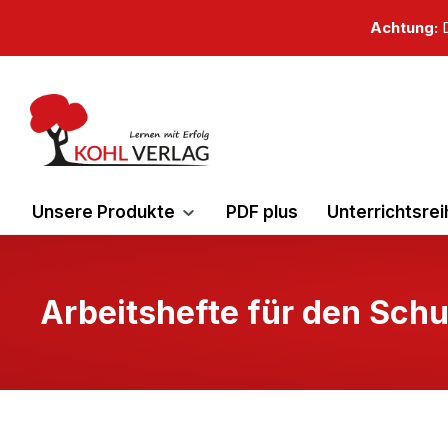
springen
Zur Hauptnavigation springen
Achtung:
D
Unsere Produkte
PDF plus
Unterrichtsre
Arbeitshefte für den Schu