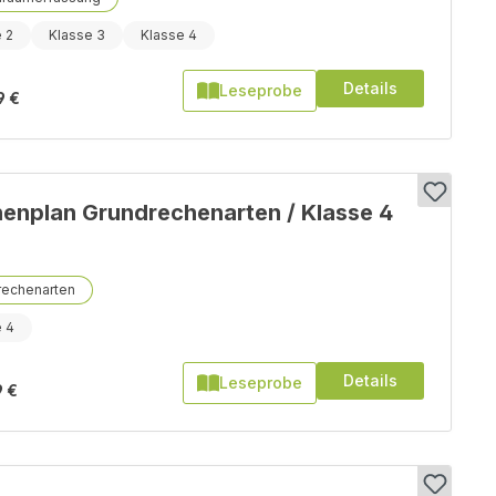
 2
Klasse 3
Klasse 4
Details
Leseprobe
9 €
nplan Grundrechenarten / Klasse 4
rechenarten
e 4
Details
Leseprobe
9 €