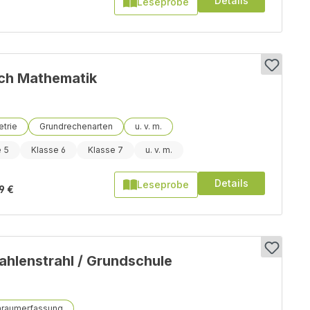
Details
Leseprobe
ch Mathematik
trie
Grundrechenarten
e 5
Klasse 6
Klasse 7
Details
Leseprobe
9 €
ahlenstrahl / Grundschule
nraumerfassung