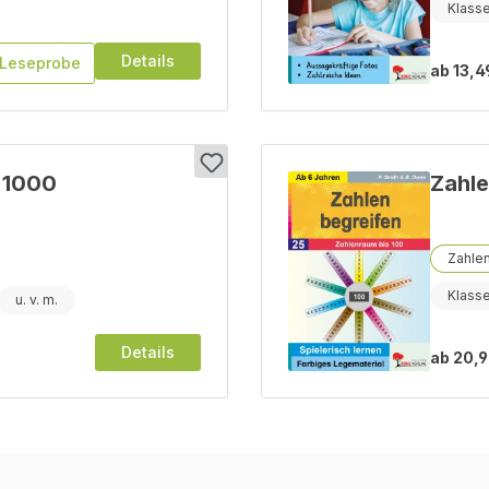
Klasse
Details
Leseprobe
ab
13,4
& 1000
Zahle
Zahle
Klasse
Details
ab
20,9