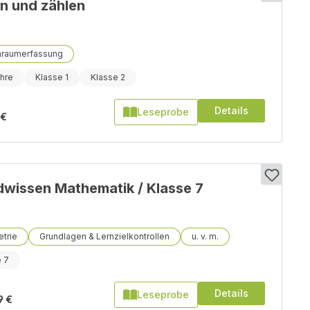
n und zählen
nraumerfassung
hre
Klasse 1
Klasse 2
Details
Leseprobe
 €
wissen Mathematik / Klasse 7
trie
Grundlagen & Lernzielkontrollen
e 7
Details
Leseprobe
9 €