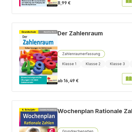
8,99 €
Der Zahlenraum
Zahlenraumerfassung
Klasse 1
Klasse 2
Klasse 3
ab
16,49 €
Wochenplan Rationale Zah
Grundrechenarten