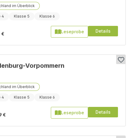
hland im Überblick
e 4
Klasse 5
Klasse 6
Details
Leseprobe
 €
lenburg-Vorpommern
hland im Überblick
e 4
Klasse 5
Klasse 6
Details
Leseprobe
9 €