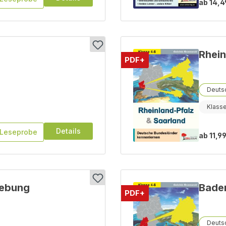
ab
14,4
Rhein
PDF+
Deutsc
Klass
Details
Leseprobe
ab
11,99
gebung
Bade
PDF+
Deutsc