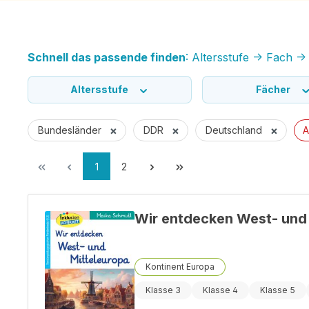
Schnell das passende finden
: Altersstufe -> Fach 
Altersstufe
Fächer
×
×
×
Bundesländer
DDR
Deutschland
A
1
2
Wir entdecken West- und
Kontinent Europa
Klasse 3
Klasse 4
Klasse 5