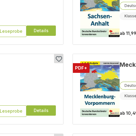
Deutsc
Klass
Details
Leseprobe
ab
11,99
Meck
PDF+
Deutsc
Klass
Details
Leseprobe
ab
10,4