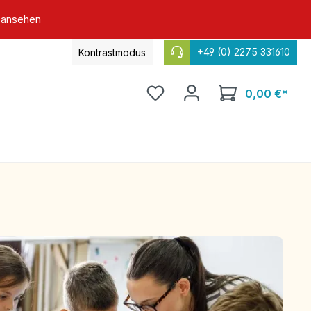
 ansehen
+49 (0) 2275 331610
Kontrastmodus
0,00 €*