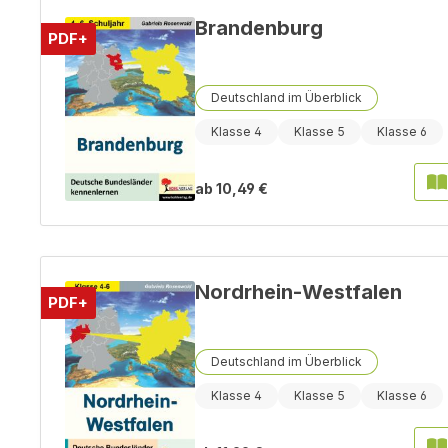
Brandenburg
PDF+
Deutschland im Überblick
Klasse 4
Klasse 5
Klasse 6
ab
10,49 €
Nordrhein-Westfalen
PDF+
Deutschland im Überblick
Klasse 4
Klasse 5
Klasse 6