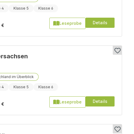
e 4
Klasse 5
Klasse 6
Details
Leseprobe
 €
ersachsen
hland im Überblick
e 4
Klasse 5
Klasse 6
Details
Leseprobe
 €