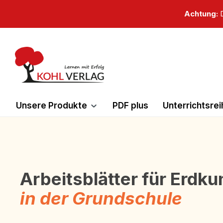
springen
Zur Hauptnavigation springen
Achtung:
D
Unsere Produkte
PDF plus
Unterrichtsre
Arbeitsblätter für Erdk
in der Grundschule