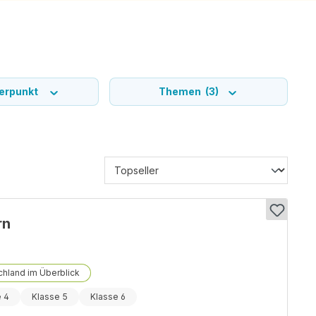
erpunkt
Themen
(3)
rn
hland im Überblick
e 4
Klasse 5
Klasse 6