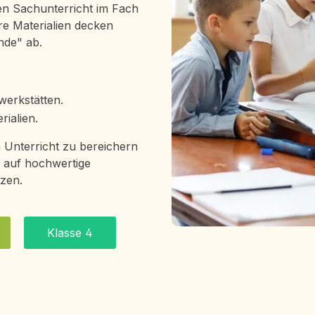
den Sachunterricht im Fach
re Materialien decken
de" ab.
werkstätten.
ialien.
n Unterricht zu bereichern
e auf hochwertige
tzen.
Klasse 4