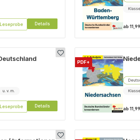
Klass
Details
Leseprobe
ab
11,99
 Deutschland
Nied
PDF+
Deutsc
Klass
Details
Leseprobe
ab
11,99