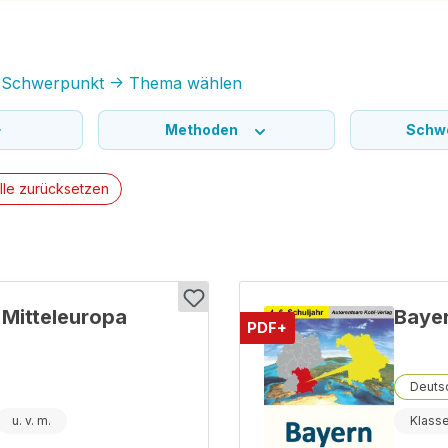
-> Schwerpunkt -> Thema wählen
Methoden
Schw
lle zurücksetzen
 Mitteleuropa
Baye
PDF+
Deutsc
Klass