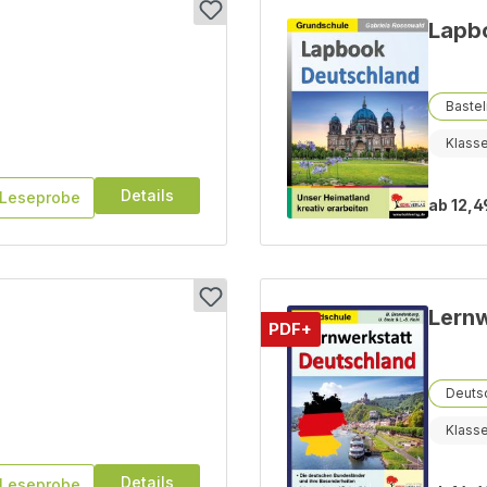
Lapb
Bastel
Klass
Details
Leseprobe
ab
12,4
Lernw
PDF+
Deutsc
Klass
Details
Leseprobe