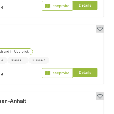
Details
Leseprobe
 €
n
hland im Überblick
e 4
Klasse 5
Klasse 6
Details
Leseprobe
 €
sen-Anhalt