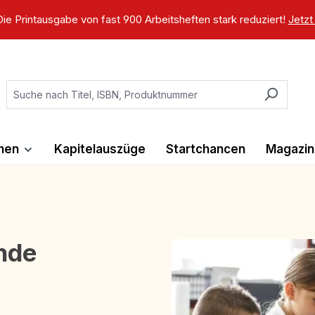
ie Printausgabe von fast 900 Arbeitsheften stark reduziert!
Jetzt
ihen
Kapitelauszüge
Startchancen
Magazin
unde