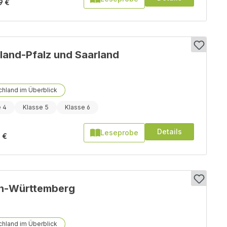
9 €
land-Pfalz und Saarland
hland im Überblick
e 4
Klasse 5
Klasse 6
Details
Leseprobe
 €
n-Württemberg
hland im Überblick