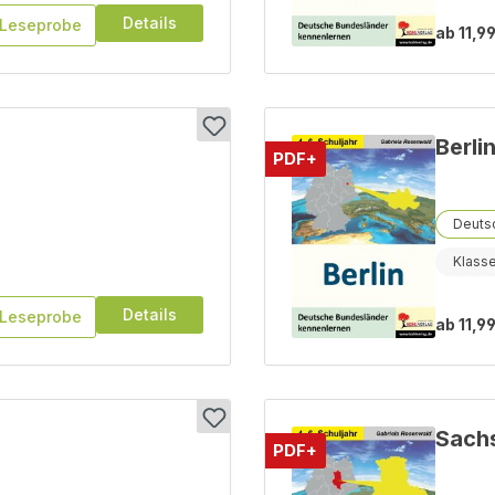
Details
Leseprobe
ab
11,99
Berli
PDF+
Deutsc
Klass
Details
Leseprobe
ab
11,99
Sach
PDF+