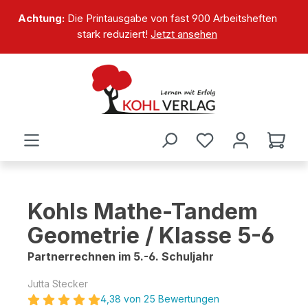
alt springen
Achtung:
Die Printausgabe von fast 900 Arbeitsheften
stark reduziert!
Jetzt ansehen
Kohls Mathe-Tandem
Geometrie / Klasse 5-6
Partnerrechnen im 5.-6. Schuljahr
Jutta Stecker
4,38 von 25 Bewertungen