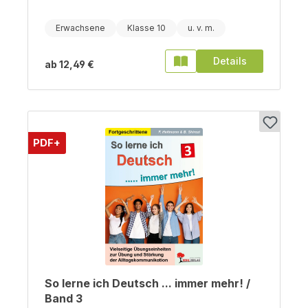
Erwachsene
Klasse 10
Details
ab
12,49 €
PDF+
So lerne ich Deutsch ... immer mehr! /
Band 3