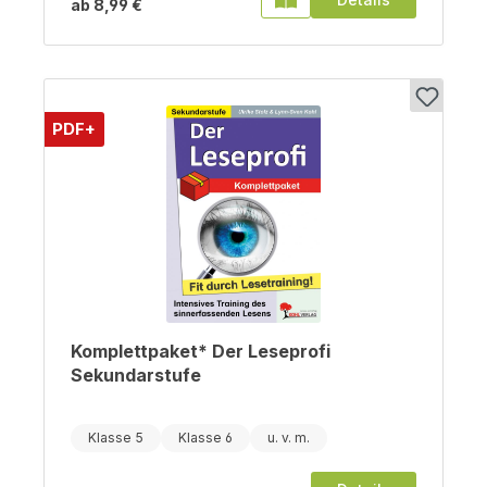
ab
8,99 €
PDF+
Komplettpaket* Der Leseprofi
Sekundarstufe
Klasse 5
Klasse 6