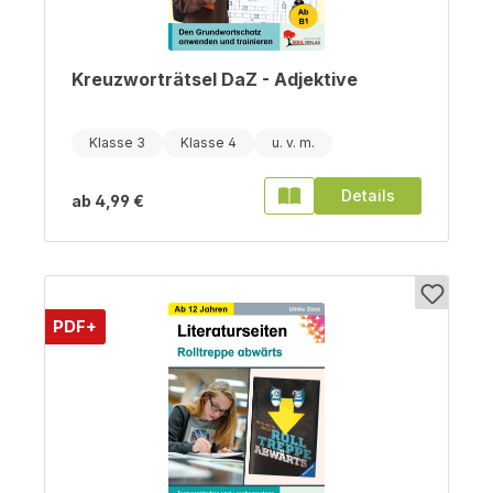
Kreuzworträtsel DaZ - Adjektive
Klasse 3
Klasse 4
Details
ab
4,99 €
PDF+