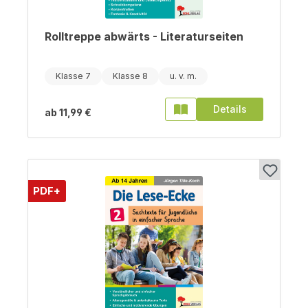
Rolltreppe abwärts - Literaturseiten
Klasse 7
Klasse 8
Details
ab
11,99 €
PDF+