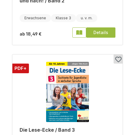
und nach! / Band 2
Erwachsene
Klasse 3
Details
ab
18,49 €
PDF+
Die Lese-Ecke / Band 3