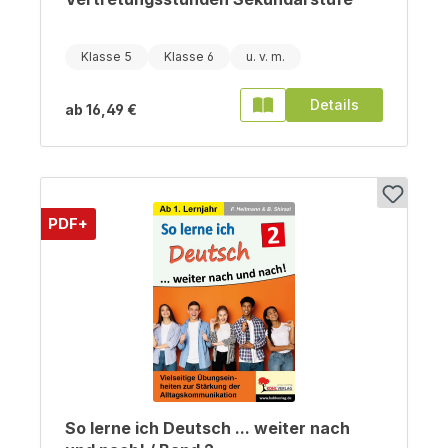
Klasse 5
Klasse 6
Details
ab
16,49 €
PDF+
So lerne ich Deutsch ... weiter nach