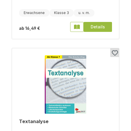
Erwachsene
Klasse 3
Details
ab
16,49 €
Textanalyse