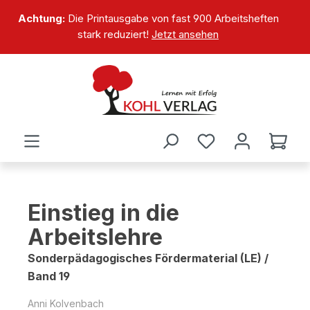
alt springen
Achtung:
Die Printausgabe von fast 900 Arbeitsheften
stark reduziert!
Jetzt ansehen
Einstieg in die
Arbeitslehre
Sonderpädagogisches Fördermaterial (LE) /
Band 19
Anni Kolvenbach